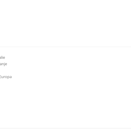
lie
anje
 Europa