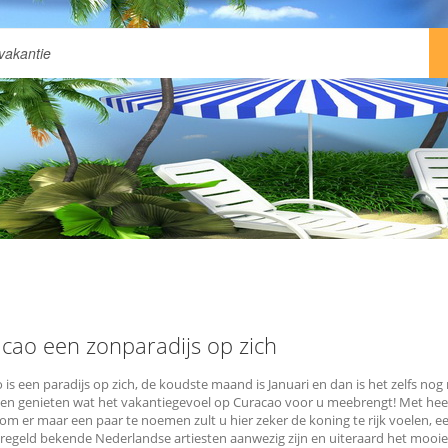
cao een zonparadijs op zich
 is een paradijs op zich, de koudste maand is Januari en dan is het zelfs no
en genieten wat het vakantiegevoel op Curacao voor u meebrengt! Met hee
 om er maar een paar te noemen zult u hier zeker de koning te rijk voelen,
regeld bekende Nederlandse artiesten aanwezig zijn en uiteraard het mooie