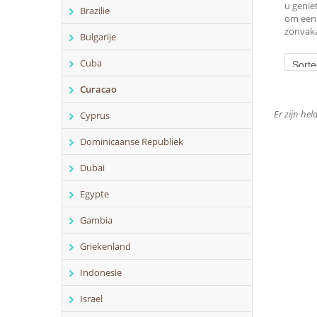
u genie
Brazilie
om een 
zonvaka
Bulgarije
Cuba
Curacao
Er zijn he
Cyprus
Dominicaanse Republiek
Dubai
Egypte
Gambia
Griekenland
Indonesie
Israel