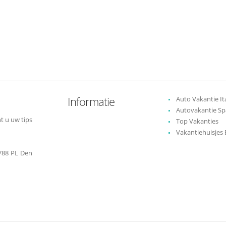
Informatie
Auto Vakantie Ita
Autovakantie Sp
t u uw tips
Top Vakanties
Vakantiehuisjes
788 PL Den