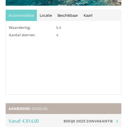
Accommodatie
Locatie
Beschikbaar
Kaart
Waardering:
6.4
Aantal sterren:
4
AANBIEDER:
GOGO.NL
Vanaf: € 814.00
BEKIJK DEZE ZONVAKANTIE