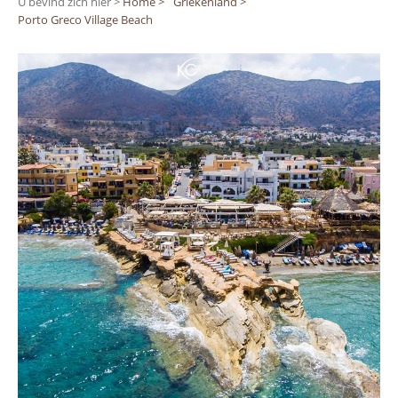
U bevind zich hier >
Home >
Griekenland >
Porto Greco Village Beach