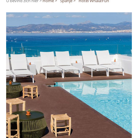
U bevind zich hier >
Home >
Spanje >
Hotel Whala!Fun